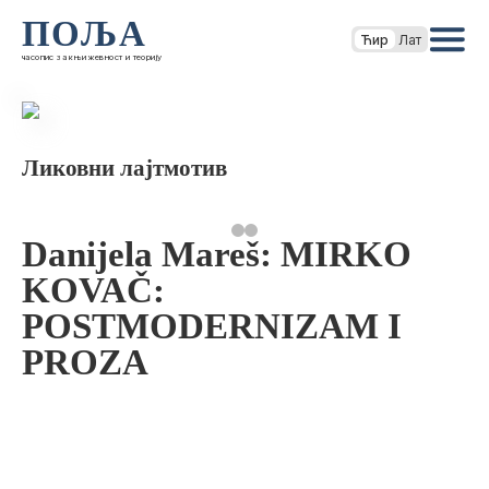
ПОЉА
Ћир
Лат
часопис за књижевност и теорију
Ликовни лајтмотив
Danijela Mareš: MIRKO
KOVAČ:
POSTMODERNIZAM I
PROZA