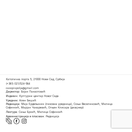
Католичка порта 5, 21000 Нови Сад, Србија
(+381) 021/524-584
casopispolja@gmail.com
Директор:
Бојан Панаотовић
Издавач:
Културни центар Новог Сада
Уредник:
Ален Бешић
Редакција:
Маја Ердељанин (ликовна уредница), Соња Веселиновић, Милица
Софинкић, Марјан Чакаревић, Огњен Клисара (дизајнер)
Лектура:
Сања Бркић, Милица Софинкић
Администрација и пласман:
Редакција