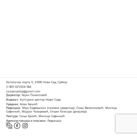
Католичка порта 5, 21000 Нови Сад, Србија
(+381) 021/524-584
casopispolja@gmail.com
Директор:
Бојан Панаотовић
Издавач:
Културни центар Новог Сада
Уредник:
Ален Бешић
Редакција:
Маја Ердељанин (ликовна уредница), Соња Веселиновић, Милица
Софинкић, Марјан Чакаревић, Огњен Клисара (дизајнер)
Лектура:
Сања Бркић, Милица Софинкић
Администрација и пласман:
Редакција