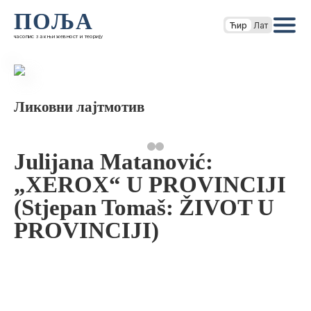
ПОЉА
Ћир
Лат
часопис за књижевност и теорију
Ликовни лајтмотив
Julijana Matanović:
„XEROX“ U PROVINCIJI
(Stjepan Tomaš: ŽIVOT U
PROVINCIJI)