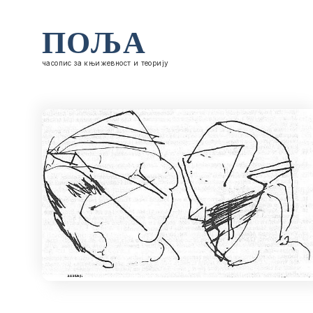
ПОЉА
часопис за књижевност и теорију