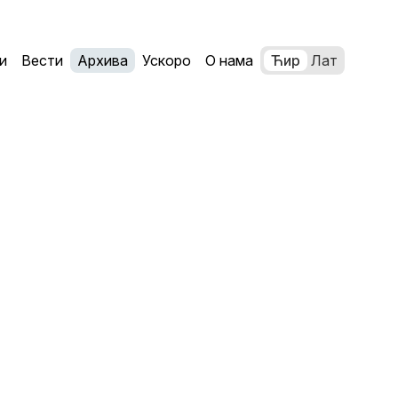
и
Вести
Архива
Ускоро
О нама
Ћир
Лат