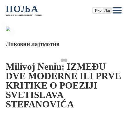
ПОЉА
Ћир
Лат
часопис за књижевност и теорију
Ликовни лајтмотив
Milivoj Nenin: IZMEĐU
DVE MODERNE ILI PRVE
KRITIKE O POEZIJI
SVETISLAVA
STEFANOVIĆA