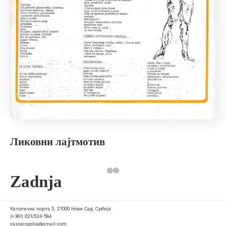
Ликовни лајтмотив
Zadnja
Католичка порта 5, 21000 Нови Сад, Србија
(+381) 021/524-584
casopispolja@gmail.com