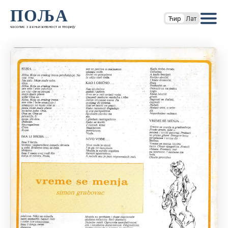
ПОЉА
Ћир
Лат
часопис за књижевност и теорију