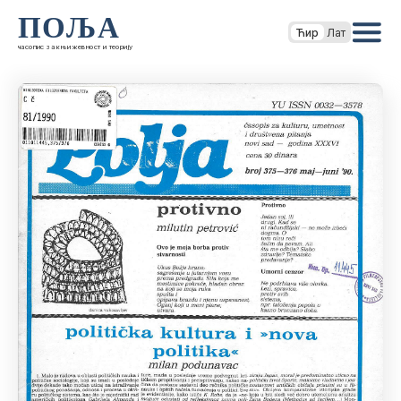
ПОЉА
Ћир
Лат
часопис за књижевност и теорију