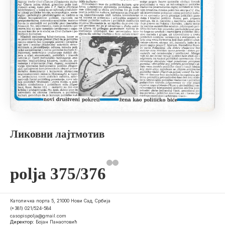
Ликовни лајтмотив
polja 375/376
Католичка порта 5, 21000 Нови Сад, Србија
(+381) 021/524-584
casopispolja@gmail.com
Директор:
Бојан Панаотовић