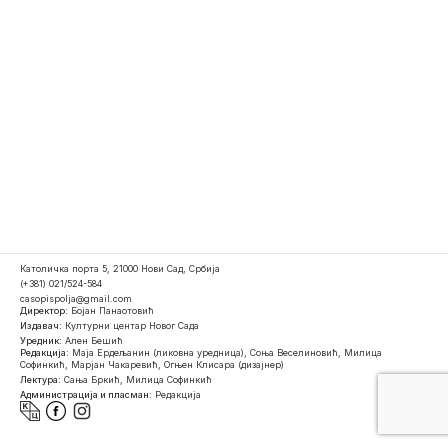
Католичка порта 5, 21000 Нови Сад, Србија
(+381) 021/524-584
casopispolja@gmail.com
Директор:
Бојан Панаотовић
Издавач:
Културни центар Новог Сада
Уредник:
Ален Бешић
Редакција:
Маја Ердељанин (ликовна уредница), Соња Веселиновић, Милица
Софинкић, Марјан Чакаревић, Огњен Клисара (дизајнер)
Лектура:
Сања Бркић, Милица Софинкић
Администрација и пласман:
Редакција