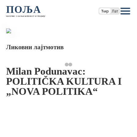
ПОЉА
Ћир
Лат
часопис за књижевност и теорију
Ликовни лајтмотив
Milan Podunavac:
POLITIČKA KULTURA I
„NOVA POLITIKA“