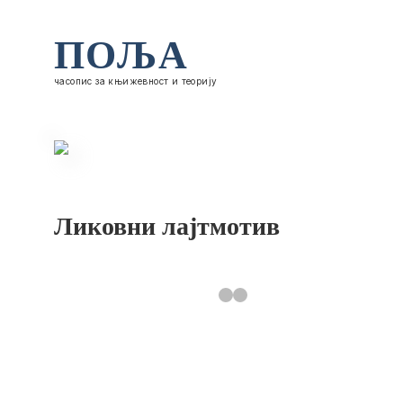
ПОЉА
часопис за књижевност и теорију
Ликовни лајтмотив