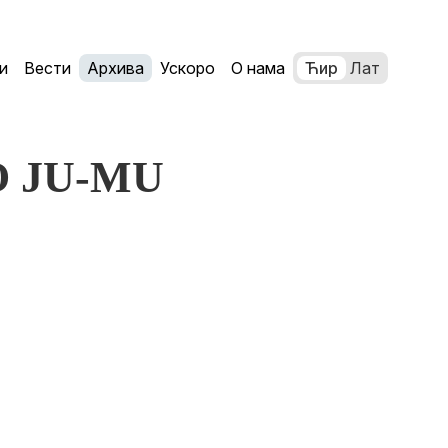
и
Вести
Архива
Ускоро
О нама
Ћир
Лат
LO JU-MU