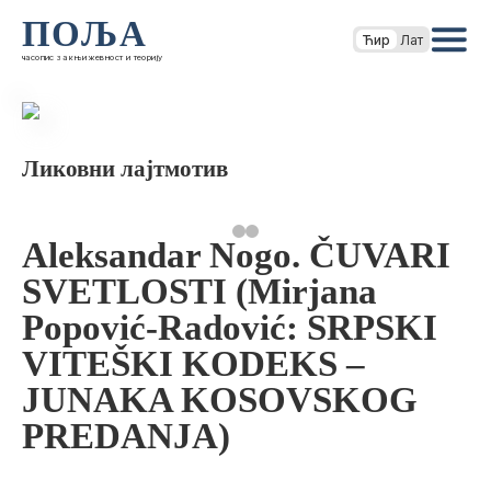
ПОЉА
Ћир
Лат
часопис за књижевност и теорију
Ликовни лајтмотив
Aleksandar Nogo. ČUVARI
SVETLOSTI (Mirjana
Popović-Radović: SRPSKI
VITEŠKI KODEKS –
JUNAKA KOSOVSKOG
PREDANJA)