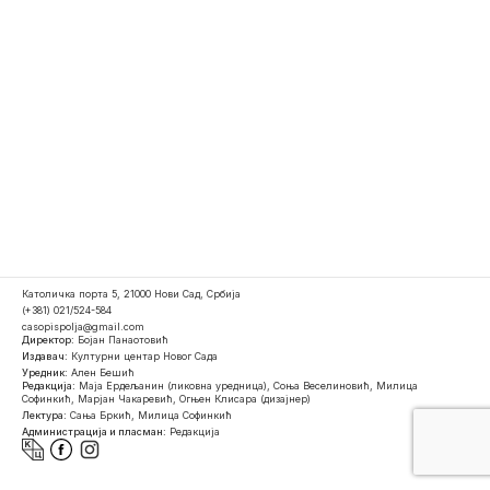
Католичка порта 5, 21000 Нови Сад, Србија
(+381) 021/524-584
casopispolja@gmail.com
Директор:
Бојан Панаотовић
Издавач:
Културни центар Новог Сада
Уредник:
Ален Бешић
Редакција:
Маја Ердељанин (ликовна уредница), Соња Веселиновић, Милица
Софинкић, Марјан Чакаревић, Огњен Клисара (дизајнер)
Лектура:
Сања Бркић, Милица Софинкић
Администрација и пласман:
Редакција