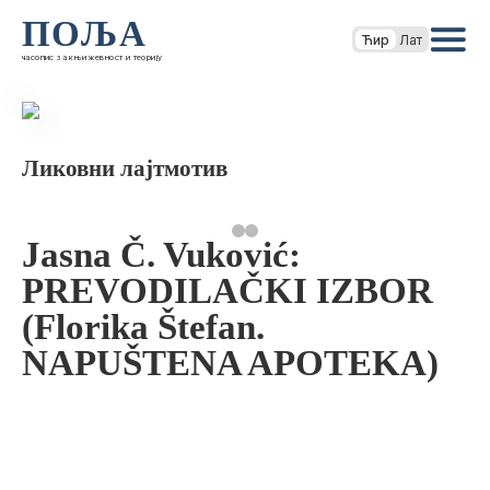
ПОЉА
Ћир
Лат
часопис за књижевност и теорију
Ликовни лајтмотив
Jasna Č. Vuković:
PREVODILAČKI IZBOR
(Florika Štefan.
NAPUŠTENA APOTEKA)