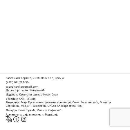
Католичка порта 5, 21000 Нови Сад, Србија
(+381) 021/524-584
casopispolja@gmail.com
Директор:
Бојан Панаотовић
Издавач:
Културни центар Новог Сада
Уредник:
Ален Бешић
Редакција:
Маја Ердељанин (ликовна уредница), Соња Веселиновић, Милица
Софинкић, Марјан Чакаревић, Огњен Клисара (дизајнер)
Лектура:
Сања Бркић, Милица Софинкић
Администрација и пласман:
Редакција