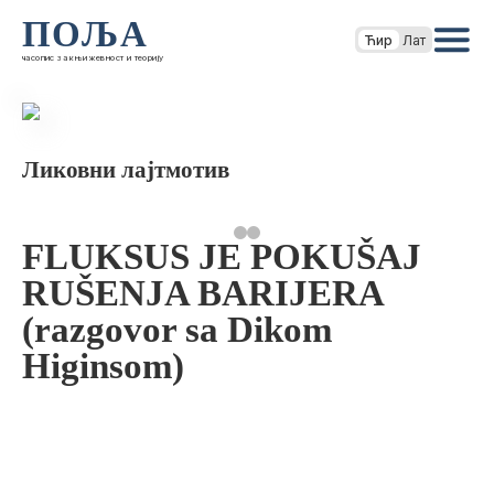
ПОЉА
Ћир
Лат
часопис за књижевност и теорију
Ликовни лајтмотив
FLUKSUS JE POKUŠAJ
RUŠENJA BARIJERA
(razgovor sa Dikom
Higinsom)