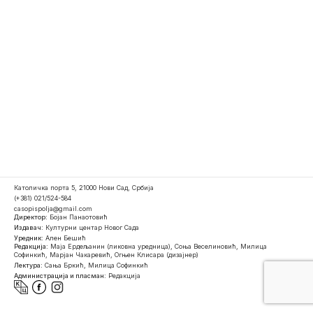
Католичка порта 5, 21000 Нови Сад, Србија
(+381) 021/524-584
casopispolja@gmail.com
Директор:
Бојан Панаотовић
Издавач:
Културни центар Новог Сада
Уредник:
Ален Бешић
Редакција:
Маја Ердељанин (ликовна уредница), Соња Веселиновић, Милица
Софинкић, Марјан Чакаревић, Огњен Клисара (дизајнер)
Лектура:
Сања Бркић, Милица Софинкић
Администрација и пласман:
Редакција