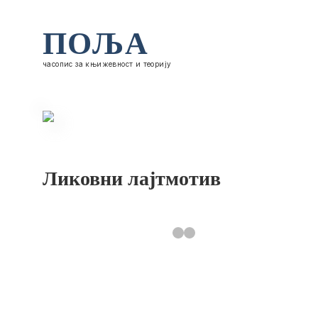
ПОЉА
часопис за књижевност и теорију
Ликовни лајтмотив