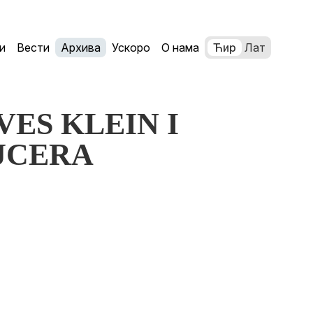
и
Вести
Архива
Ускоро
О нама
Ћир
Лат
YVES KLEIN I
JCERA