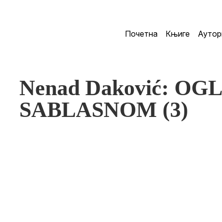
Почетна
Књиге
Аутор
Nenad Daković: OG
SABLASNOM (3)