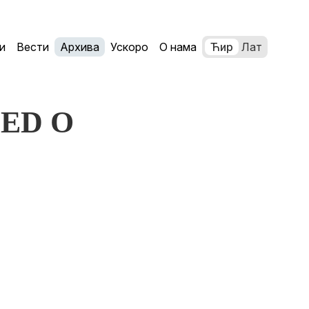
и
Вести
Архива
Ускоро
О нама
Ћир
Лат
LED O