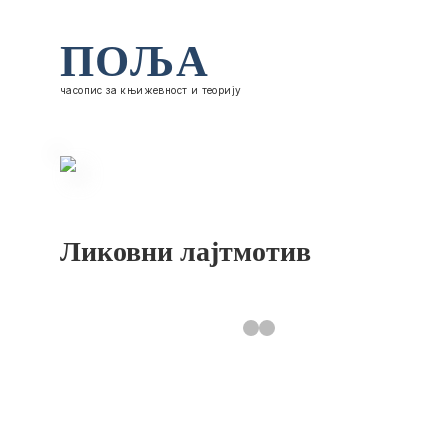
ПОЉА
часопис за књижевност и теорију
Ликовни лајтмотив