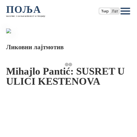
ПОЉА
Ћир
Лат
часопис за књижевност и теорију
Ликовни лајтмотив
Mihajlo Pantić: SUSRET U
ULICI KESTENOVA