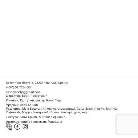
Католичка порта 5, 21000 Нови Сад, Србија
(+381) 021/524-584
casopispolja@gmail.com
Директор:
Бојан Панаотовић
Издавач:
Културни центар Новог Сада
Уредник:
Ален Бешић
Редакција:
Маја Ердељанин (ликовна уредница), Соња Веселиновић, Милица
Софинкић, Марјан Чакаревић, Огњен Клисара (дизајнер)
Лектура:
Сања Бркић, Милица Софинкић
Администрација и пласман:
Редакција