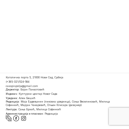
Католичка порта 5, 21000 Нови Сад, Србија
(+381) 021/524-584
casopispolja@gmail.com
Директор:
Бојан Панаотовић
Издавач:
Културни центар Новог Сада
Уредник:
Ален Бешић
Редакција:
Маја Ердељанин (ликовна уредница), Соња Веселиновић, Милица
Софинкић, Марјан Чакаревић, Огњен Клисара (дизајнер)
Лектура:
Сања Бркић, Милица Софинкић
Администрација и пласман:
Редакција