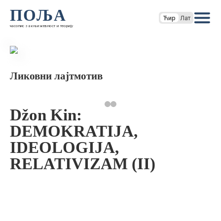
ПОЉА
Ћир
Лат
часопис за књижевност и теорију
Ликовни лајтмотив
Džon Kin:
DEMOKRATIJA,
IDEOLOGIJA,
RELATIVIZAM (II)