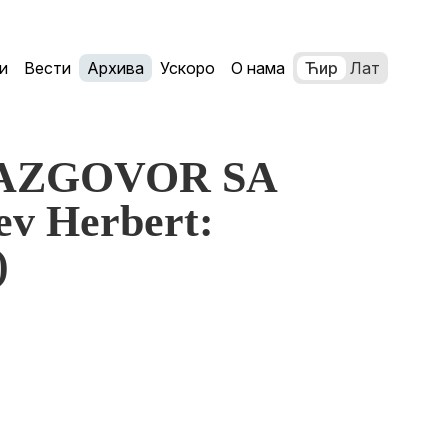
и
Вести
Архива
Ускоро
О нама
Ћир
Лат
 RAZGOVOR SA
v Herbert:
)