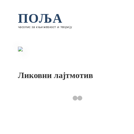
ПОЉА
часопис за књижевност и теорију
Ликовни лајтмотив