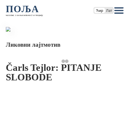
ПОЉА
Ћир
Лат
часопис за књижевност и теорију
Ликовни лајтмотив
Čarls Tejlor: PITANJE
SLOBODE