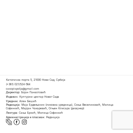
Католичка порта 5, 21000 Нови Сад, Србија
(+381) 021/524-584
casopispolja@gmail.com
Директор:
Бојан Панаотовић
Издавач:
Културни центар Новог Сада
Уредник:
Ален Бешић
Редакција:
Маја Ердељанин (ликовна уредница), Соња Веселиновић, Милица
Софинкић, Марјан Чакаревић, Огњен Клисара (дизајнер)
Лектура:
Сања Бркић, Милица Софинкић
Администрација и пласман:
Редакција