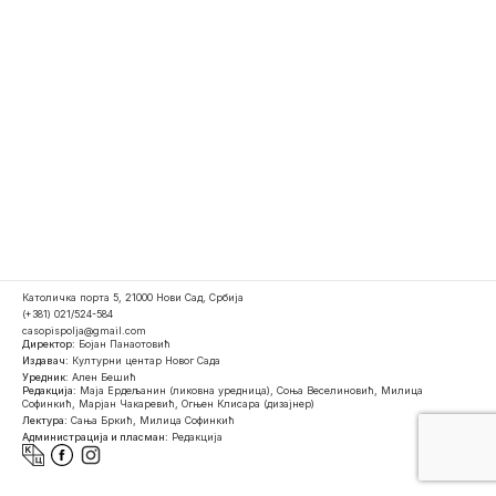
Католичка порта 5, 21000 Нови Сад, Србија
(+381) 021/524-584
casopispolja@gmail.com
Директор:
Бојан Панаотовић
Издавач:
Културни центар Новог Сада
Уредник:
Ален Бешић
Редакција:
Маја Ердељанин (ликовна уредница), Соња Веселиновић, Милица
Софинкић, Марјан Чакаревић, Огњен Клисара (дизајнер)
Лектура:
Сања Бркић, Милица Софинкић
Администрација и пласман:
Редакција