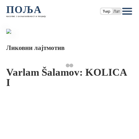
ПОЉА
Ћир
Лат
часопис за књижевност и теорију
Ликовни лајтмотив
Varlam Šalamov: KOLICA
I