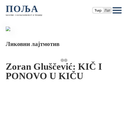
ПОЉА
Ћир
Лат
часопис за књижевност и теорију
Ликовни лајтмотив
Zoran Gluščević: KIČ I
PONOVO U KIČU