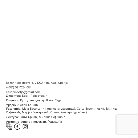
Католичка порта 5, 21000 Нови Сад, Србија
(+381) 021/524-584
casopispolja@gmail.com
Директор:
Бојан Панаотовић
Издавач:
Културни центар Новог Сада
Уредник:
Ален Бешић
Редакција:
Маја Ердељанин (ликовна уредница), Соња Веселиновић, Милица
Софинкић, Марјан Чакаревић, Огњен Клисара (дизајнер)
Лектура:
Сања Бркић, Милица Софинкић
Администрација и пласман:
Редакција