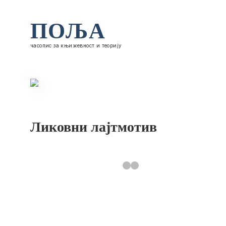
ПОЉА
часопис за књижевност и теорију
Ликовни лајтмотив