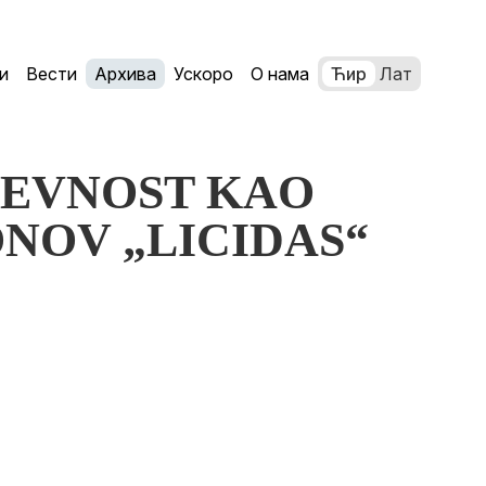
и
Вести
Архива
Ускоро
О нама
Ћир
Лат
JIŽEVNOST KAO
NOV „LICIDAS“