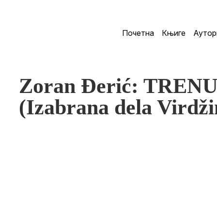
Почетна
Књиге
Аутор
Zoran Đerić: TRE
(Izabrana dela Virdži