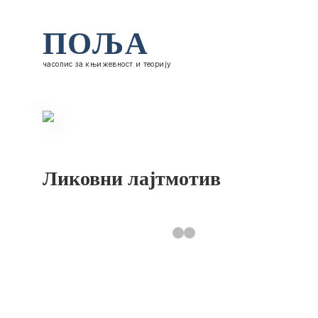
ПОЉА
часопис за књижевност и теорију
Ликовни лајтмотив