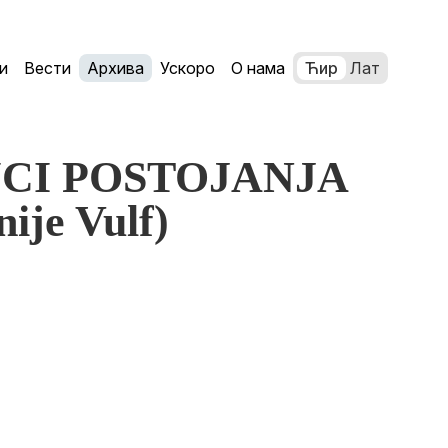
и
Вести
Архива
Ускоро
О нама
Ћир
Лат
NUCI POSTOJANJA
nije Vulf)