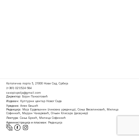
Католичка порта 5, 21000 Нови Сад, Србија
(+381) 021/524-584
casopispolja@gmail.com
Директор:
Бојан Панаотовић
Издавач:
Културни центар Новог Сада
Уредник:
Ален Бешић
Редакција:
Маја Ердељанин (ликовна уредница), Соња Веселиновић, Милица
Софинкић, Марјан Чакаревић, Огњен Клисара (дизајнер)
Лектура:
Сања Бркић, Милица Софинкић
Администрација и пласман:
Редакција