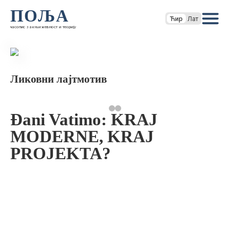
ПОЉА
Ћир
Лат
часопис за књижевност и теорију
Ликовни лајтмотив
Đani Vatimo: KRAJ
MODERNE, KRAJ
PROJEKTA?