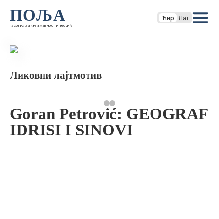
ПОЉА
Ћир
Лат
часопис за књижевност и теорију
Ликовни лајтмотив
Goran Petrović: GEOGRAF
IDRISI I SINOVI