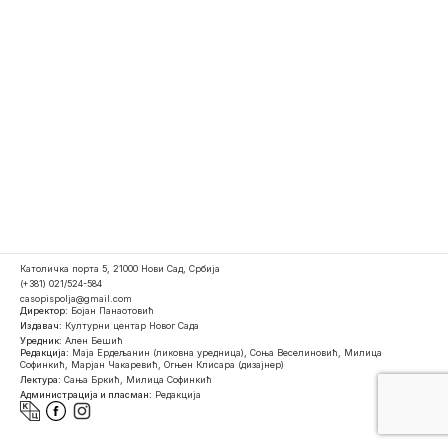
Католичка порта 5, 21000 Нови Сад, Србија
(+381) 021/524-584
casopispolja@gmail.com
Директор:
Бојан Панаотовић
Издавач:
Културни центар Новог Сада
Уредник:
Ален Бешић
Редакција:
Маја Ердељанин (ликовна уредница), Соња Веселиновић, Милица
Софинкић, Марјан Чакаревић, Огњен Клисара (дизајнер)
Лектура:
Сања Бркић, Милица Софинкић
Администрација и пласман:
Редакција