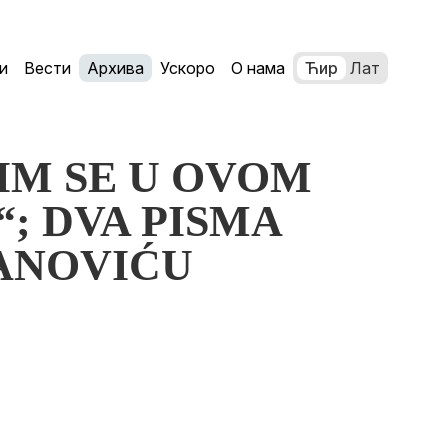
и
Вести
Архива
Ускоро
О нама
Ћир
Лат
ORIM SE U OVOM
; DVA PISMA
FANOVIĆU