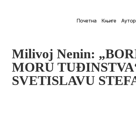
Почетна
Књиге
Аутор
Milivoj Nenin: „B
MORU TUĐINSTVA“
SVETISLAVU STE