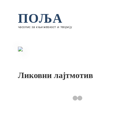
ПОЉА
часопис за књижевност и теорију
Ликовни лајтмотив