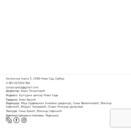
Католичка порта 5, 21000 Нови Сад, Србија
(+381) 021/524-584
casopispolja@gmail.com
Директор:
Бојан Панаотовић
Издавач:
Културни центар Новог Сада
Уредник:
Ален Бешић
Редакција:
Маја Ердељанин (ликовна уредница), Соња Веселиновић, Милица
Софинкић, Марјан Чакаревић, Огњен Клисара (дизајнер)
Лектура:
Сања Бркић, Милица Софинкић
Администрација и пласман:
Редакција