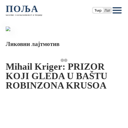
ПОЉА
Ћир
Лат
часопис за књижевност и теорију
Ликовни лајтмотив
Mihail Kriger: PRIZOR
KOJI GLEDA U BAŠTU
ROBINZONA KRUSOA