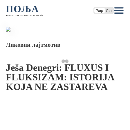
ПОЉА
Ћир
Лат
часопис за књижевност и теорију
Ликовни лајтмотив
Ješa Denegri: FLUXUS I
FLUKSIZAM: ISTORIJA
KOJA NE ZASTAREVA