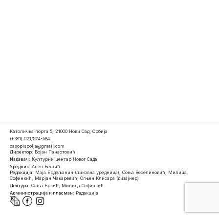
Католичка порта 5, 21000 Нови Сад, Србија
(+381) 021/524-584
casopispolja@gmail.com
Директор:
Бојан Панаотовић
Издавач:
Културни центар Новог Сада
Уредник:
Ален Бешић
Редакција:
Маја Ердељанин (ликовна уредница), Соња Веселиновић, Милица
Софинкић, Марјан Чакаревић, Огњен Клисара (дизајнер)
Лектура:
Сања Бркић, Милица Софинкић
Администрација и пласман:
Редакција