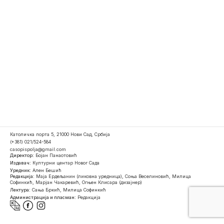
Католичка порта 5, 21000 Нови Сад, Србија
(+381) 021/524-584
casopispolja@gmail.com
Директор:
Бојан Панаотовић
Издавач:
Културни центар Новог Сада
Уредник:
Ален Бешић
Редакција:
Маја Ердељанин (ликовна уредница), Соња Веселиновић, Милица
Софинкић, Марјан Чакаревић, Огњен Клисара (дизајнер)
Лектура:
Сања Бркић, Милица Софинкић
Администрација и пласман:
Редакција