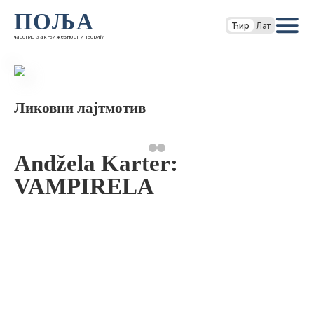
ПОЉА
Ћир
Лат
часопис за књижевност и теорију
Ликовни лајтмотив
Andžela Karter:
VAMPIRELA