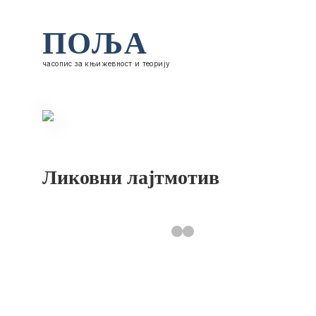
ПОЉА
часопис за књижевност и теорију
Ликовни лајтмотив