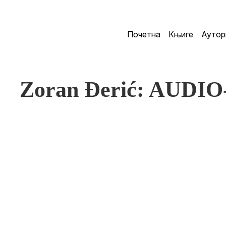
Почетна
Књиге
Аутор
Zoran Đerić: AUDI