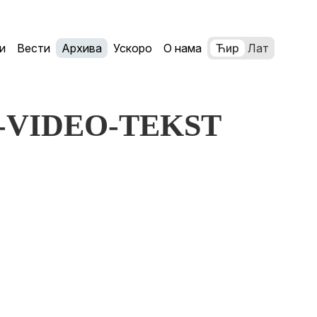
и
Вести
Архива
Ускоро
О нама
Ћир
Лат
O-VIDEO-TEKST