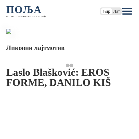
ПОЉА
Ћир
Лат
часопис за књижевност и теорију
Ликовни лајтмотив
Laslo Blašković: EROS
FORME, DANILO KIŠ