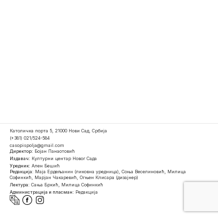
Католичка порта 5, 21000 Нови Сад, Србија
(+381) 021/524-584
casopispolja@gmail.com
Директор:
Бојан Панаотовић
Издавач:
Културни центар Новог Сада
Уредник:
Ален Бешић
Редакција:
Маја Ердељанин (ликовна уредница), Соња Веселиновић, Милица
Софинкић, Марјан Чакаревић, Огњен Клисара (дизајнер)
Лектура:
Сања Бркић, Милица Софинкић
Администрација и пласман:
Редакција