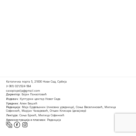
Католичка порта 5, 21000 Нови Сад, Србија
(+381) 021/524-584
casopispolja@gmail.com
Директор:
Бојан Панаотовић
Издавач:
Културни центар Новог Сада
Уредник:
Ален Бешић
Редакција:
Маја Ердељанин (ликовна уредница), Соња Веселиновић, Милица
Софинкић, Марјан Чакаревић, Огњен Клисара (дизајнер)
Лектура:
Сања Бркић, Милица Софинкић
Администрација и пласман:
Редакција