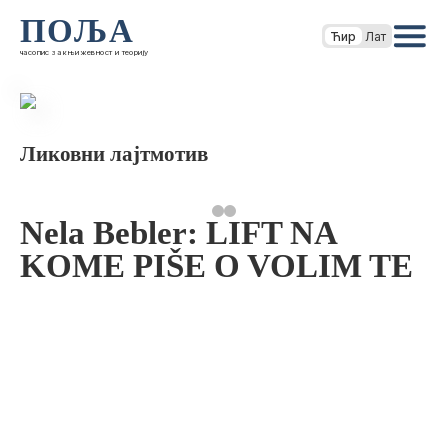
ПОЉА
Ћир
Лат
часопис за књижевност и теорију
Ликовни лајтмотив
Nela Bebler: LIFT NA
KOME PIŠE O VOLIM TE