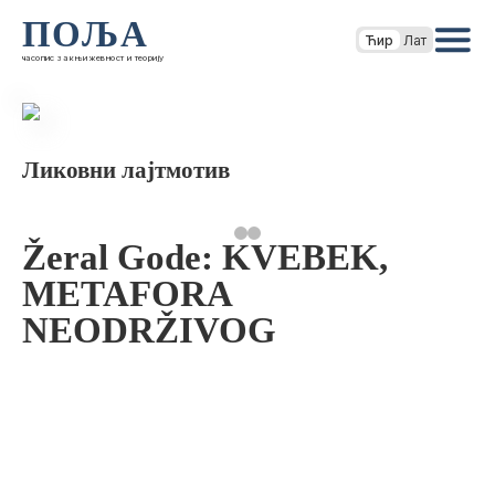
ПОЉА
Ћир
Лат
часопис за књижевност и теорију
Ликовни лајтмотив
Žeral Gode: KVEBEK,
METAFORA
NEODRŽIVOG