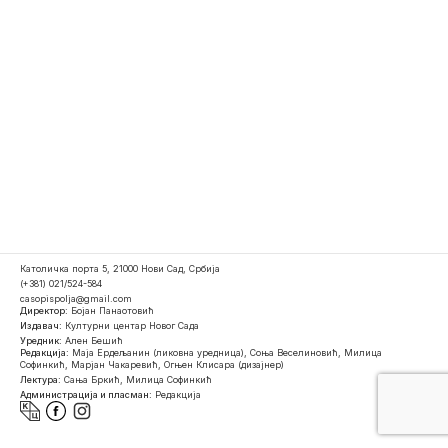
Католичка порта 5, 21000 Нови Сад, Србија
(+381) 021/524-584
casopispolja@gmail.com
Директор:
Бојан Панаотовић
Издавач:
Културни центар Новог Сада
Уредник:
Ален Бешић
Редакција:
Маја Ердељанин (ликовна уредница), Соња Веселиновић, Милица
Софинкић, Марјан Чакаревић, Огњен Клисара (дизајнер)
Лектура:
Сања Бркић, Милица Софинкић
Администрација и пласман:
Редакција