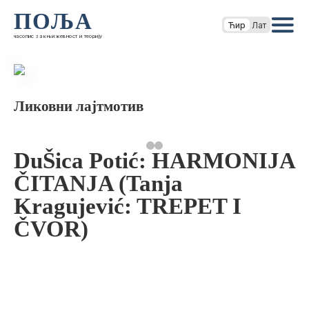
ПОЉА
Ћир
Лат
часопис за књижевност и теорију
Ликовни лајтмотив
DuŠica Potić: HARMONIJA
ČITANJA (Tanja
Kragujević: TREPET I
ČVOR)