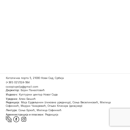
Католичка порта 5, 21000 Нови Сад, Србија
(+381) 021/524-584
casopispolja@gmail.com
Директор:
Бојан Панаотовић
Издавач:
Културни центар Новог Сада
Уредник:
Ален Бешић
Редакција:
Маја Ердељанин (ликовна уредница), Соња Веселиновић, Милица
Софинкић, Марјан Чакаревић, Огњен Клисара (дизајнер)
Лектура:
Сања Бркић, Милица Софинкић
Администрација и пласман:
Редакција