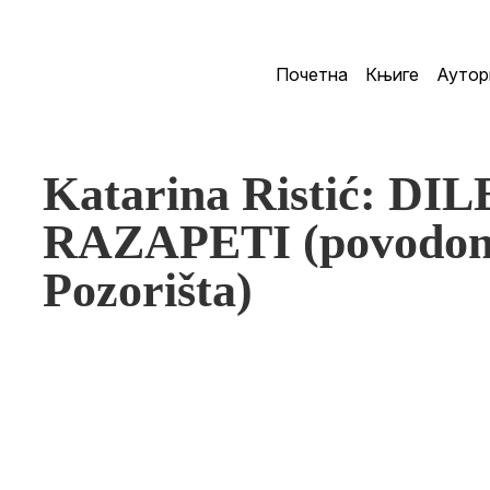
Почетна
Књиге
Аутор
Katarina Ristić: D
RAZAPETI (povodom 
Pozorišta)