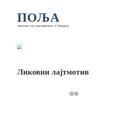
ПОЉА
часопис за књижевност и теорију
Ликовни лајтмотив