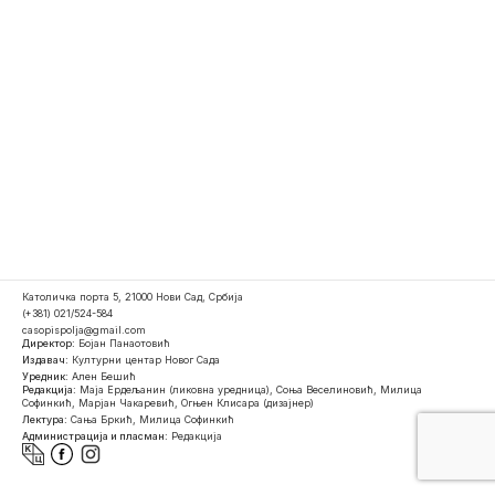
Католичка порта 5, 21000 Нови Сад, Србија
(+381) 021/524-584
casopispolja@gmail.com
Директор:
Бојан Панаотовић
Издавач:
Културни центар Новог Сада
Уредник:
Ален Бешић
Редакција:
Маја Ердељанин (ликовна уредница), Соња Веселиновић, Милица
Софинкић, Марјан Чакаревић, Огњен Клисара (дизајнер)
Лектура:
Сања Бркић, Милица Софинкић
Администрација и пласман:
Редакција