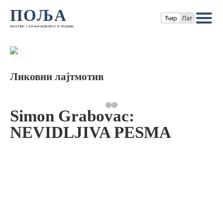
ПОЉА
Ћир
Лат
часопис за књижевност и теорију
Ликовни лајтмотив
Simon Grabovac:
NEVIDLJIVA PESMA