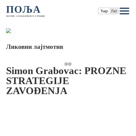
ПОЉА
Ћир
Лат
часопис за књижевност и теорију
Ликовни лајтмотив
Simon Grabovac: PROZNE
STRATEGIJE
ZAVOĐENJA