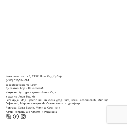
Католичка порта 5, 21000 Нови Сад, Србија
(+381) 021/524-584
casopispolja@gmail.com
Директор:
Бојан Панаотовић
Издавач:
Културни центар Новог Сада
Уредник:
Ален Бешић
Редакција:
Маја Ердељанин (ликовна уредница), Соња Веселиновић, Милица
Софинкић, Марјан Чакаревић, Огњен Клисара (дизајнер)
Лектура:
Сања Бркић, Милица Софинкић
Администрација и пласман:
Редакција