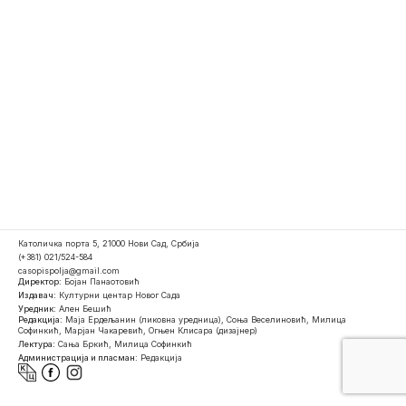
Католичка порта 5, 21000 Нови Сад, Србија
(+381) 021/524-584
casopispolja@gmail.com
Директор:
Бојан Панаотовић
Издавач:
Културни центар Новог Сада
Уредник:
Ален Бешић
Редакција:
Маја Ердељанин (ликовна уредница), Соња Веселиновић, Милица
Софинкић, Марјан Чакаревић, Огњен Клисара (дизајнер)
Лектура:
Сања Бркић, Милица Софинкић
Администрација и пласман:
Редакција