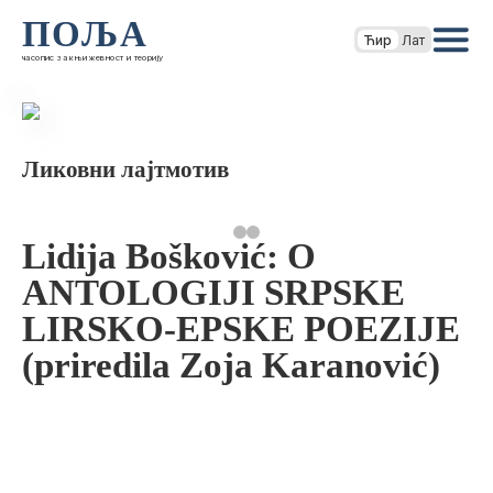
ПОЉА
Ћир
Лат
часопис за књижевност и теорију
Ликовни лајтмотив
Lidija Bošković: O
ANTOLOGIJI SRPSKE
LIRSKO-EPSKE POEZIJE
(priredila Zoja Karanović)