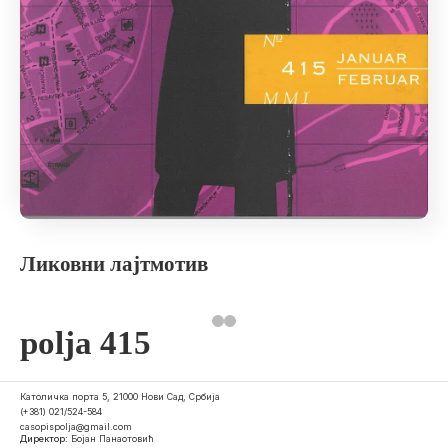
Ликовни лајтмотив
polja 415
Католичка порта 5, 21000 Нови Сад, Србија
(+381) 021/524-584
casopispolja@gmail.com
Директор:
Бојан Панаотовић