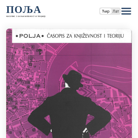
ПОЉА
Ћир
Лат
часопис за књижевност и теорију