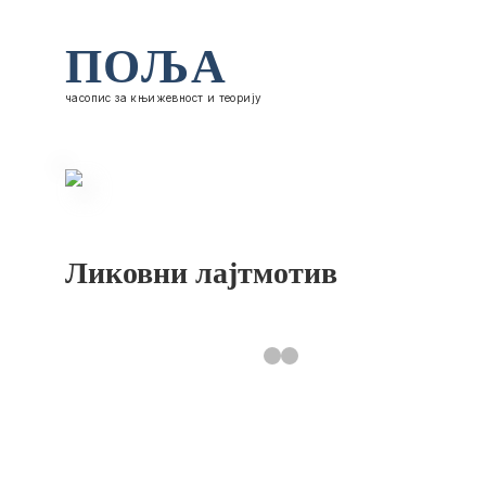
ПОЉА
часопис за књижевност и теорију
Ликовни лајтмотив