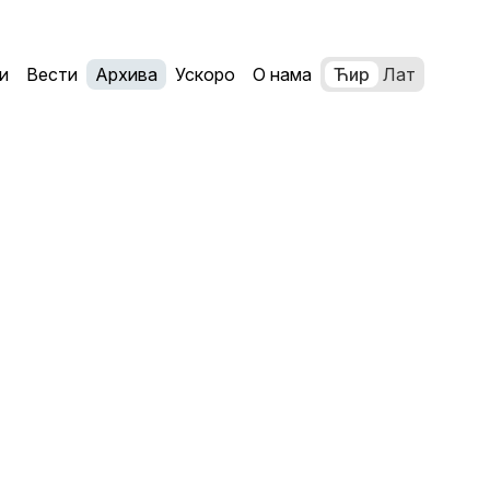
и
Вести
Архива
Ускоро
О нама
Ћир
Лат