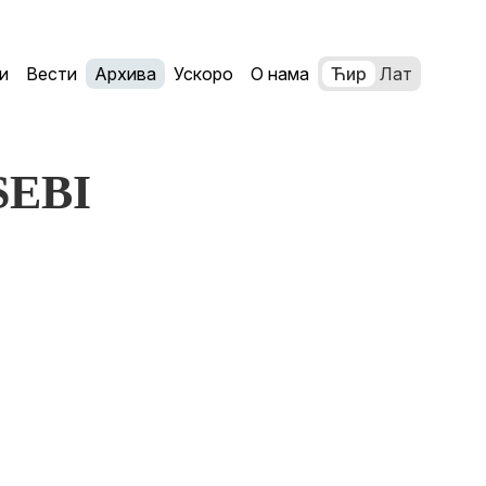
и
Вести
Архива
Ускоро
О нама
Ћир
Лат
 SEBI