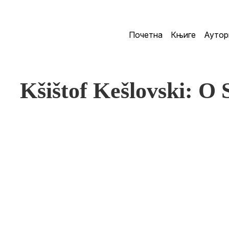
Почетна
Књиге
Аутор
Kšištof Kešlovski: O