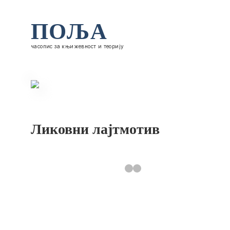
ПОЉА
часопис за књижевност и теорију
Ликовни лајтмотив