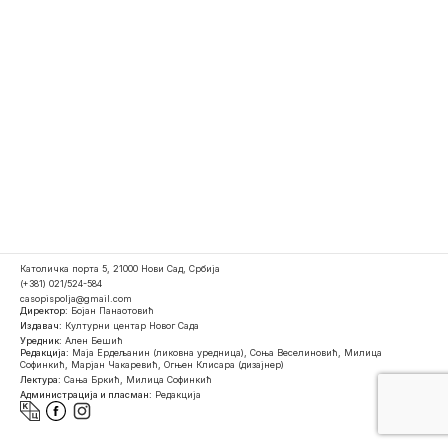
Католичка порта 5, 21000 Нови Сад, Србија
(+381) 021/524-584
casopispolja@gmail.com
Директор:
Бојан Панаотовић
Издавач:
Културни центар Новог Сада
Уредник:
Ален Бешић
Редакција:
Маја Ердељанин (ликовна уредница), Соња Веселиновић, Милица
Софинкић, Марјан Чакаревић, Огњен Клисара (дизајнер)
Лектура:
Сања Бркић, Милица Софинкић
Администрација и пласман:
Редакција