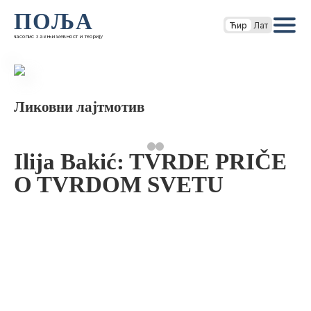
ПОЉА
Ћир
Лат
часопис за књижевност и теорију
Ликовни лајтмотив
Ilija Bakić: TVRDE PRIČE
O TVRDOM SVETU