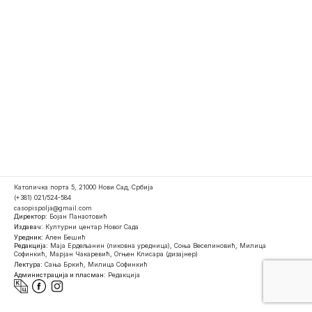
Католичка порта 5, 21000 Нови Сад, Србија
(+381) 021/524-584
casopispolja@gmail.com
Директор:
Бојан Панаотовић
Издавач:
Културни центар Новог Сада
Уредник:
Ален Бешић
Редакција:
Маја Ердељанин (ликовна уредница), Соња Веселиновић, Милица
Софинкић, Марјан Чакаревић, Огњен Клисара (дизајнер)
Лектура:
Сања Бркић, Милица Софинкић
Администрација и пласман:
Редакција