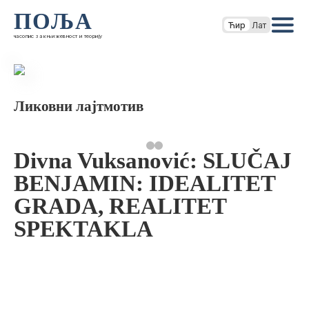
ПОЉА
Ћир
Лат
часопис за књижевност и теорију
Ликовни лајтмотив
Divna Vuksanović: SLUČAJ
BENJAMIN: IDEALITET
GRADA, REALITET
SPEKTAKLA