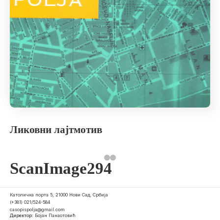
Ликовни лајтмотив
ScanImage294
Католичка порта 5, 21000 Нови Сад, Србија
(+381) 021/524-584
casopispolja@gmail.com
Директор:
Бојан Панаотовић