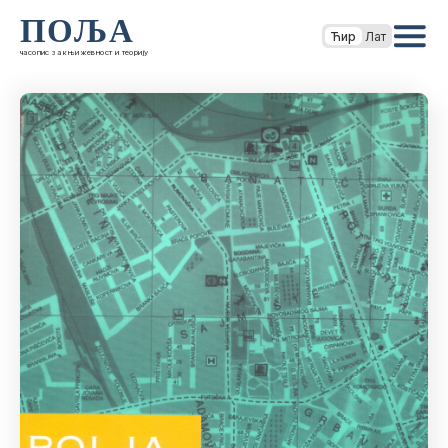
ПОЉА
Ћир
Лат
часопис за књижевност и теорију