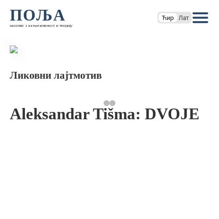
ПОЉА
Ћир
Лат
часопис за књижевност и теорију
Ликовни лајтмотив
Aleksandar Tišma: DVOJE