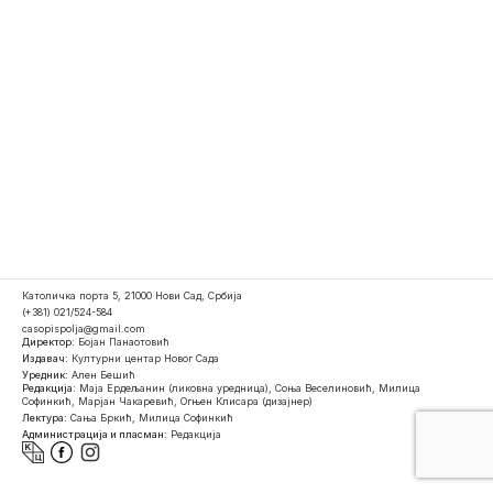
Католичка порта 5, 21000 Нови Сад, Србија
(+381) 021/524-584
casopispolja@gmail.com
Директор:
Бојан Панаотовић
Издавач:
Културни центар Новог Сада
Уредник:
Ален Бешић
Редакција:
Маја Ердељанин (ликовна уредница), Соња Веселиновић, Милица
Софинкић, Марјан Чакаревић, Огњен Клисара (дизајнер)
Лектура:
Сања Бркић, Милица Софинкић
Администрација и пласман:
Редакција