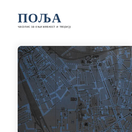
ПОЉА
часопис за књижевност и теорију