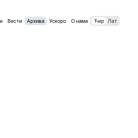
и
Вести
Архива
Ускоро
О нама
Ћир
Лат