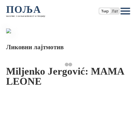
ПОЉА
Ћир
Лат
часопис за књижевност и теорију
Ликовни лајтмотив
Miljenko Jergović: MAMA
LEONE