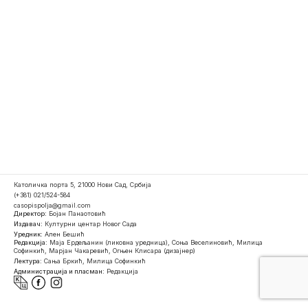
Католичка порта 5, 21000 Нови Сад, Србија
(+381) 021/524-584
casopispolja@gmail.com
Директор:
Бојан Панаотовић
Издавач:
Културни центар Новог Сада
Уредник:
Ален Бешић
Редакција:
Маја Ердељанин (ликовна уредница), Соња Веселиновић, Милица
Софинкић, Марјан Чакаревић, Огњен Клисара (дизајнер)
Лектура:
Сања Бркић, Милица Софинкић
Администрација и пласман:
Редакција