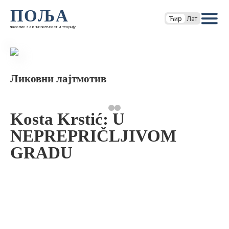
ПОЉА
Ћир
Лат
часопис за књижевност и теорију
Ликовни лајтмотив
Kosta Krstić: U
NEPREPRIČLJIVOM
GRADU