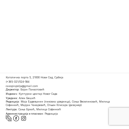
Католичка порта 5, 21000 Нови Сад, Србија
(+381) 021/524-584
casopispolja@gmail.com
Директор:
Бојан Панаотовић
Издавач:
Културни центар Новог Сада
Уредник:
Ален Бешић
Редакција:
Маја Ердељанин (ликовна уредница), Соња Веселиновић, Милица
Софинкић, Марјан Чакаревић, Огњен Клисара (дизајнер)
Лектура:
Сања Бркић, Милица Софинкић
Администрација и пласман:
Редакција