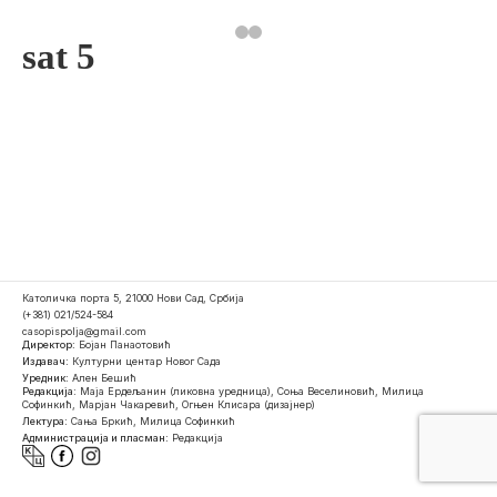
sat 5
Католичка порта 5, 21000 Нови Сад, Србија
(+381) 021/524-584
casopispolja@gmail.com
Директор:
Бојан Панаотовић
Издавач:
Културни центар Новог Сада
Уредник:
Ален Бешић
Редакција:
Маја Ердељанин (ликовна уредница), Соња Веселиновић, Милица
Софинкић, Марјан Чакаревић, Огњен Клисара (дизајнер)
Лектура:
Сања Бркић, Милица Софинкић
Администрација и пласман:
Редакција