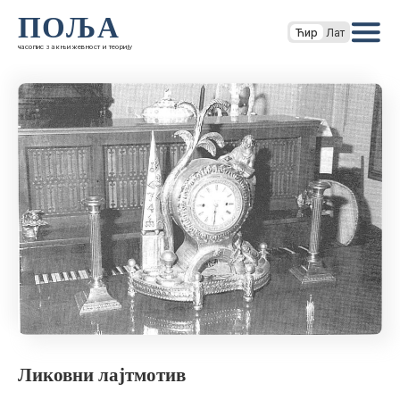
ПОЉА
Ћир
Лат
часопис за књижевност и теорију
Ликовни лајтмотив