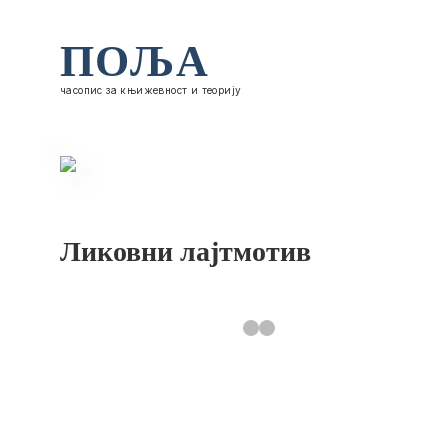
ПОЉА
часопис за књижевност и теорију
Ликовни лајтмотив