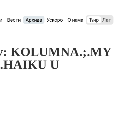
и
Вести
Архива
Ускоро
О нама
Ћир
Лат
iev: KOLUMNA.;.MY
.HAIKU U