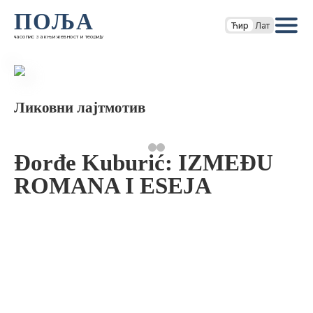
ПОЉА
Ћир
Лат
часопис за књижевност и теорију
Ликовни лајтмотив
Đorđe Kuburić: IZMEĐU
ROMANA I ESEJA