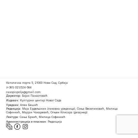
Католичка порта 5, 21000 Нови Сад, Србија
(+381) 021/524-584
casopispolja@gmail.com
Директор:
Бојан Панаотовић
Издавач:
Културни центар Новог Сада
Уредник:
Ален Бешић
Редакција:
Маја Ердељанин (ликовна уредница), Соња Веселиновић, Милица
Софинкић, Марјан Чакаревић, Огњен Клисара (дизајнер)
Лектура:
Сања Бркић, Милица Софинкић
Администрација и пласман:
Редакција