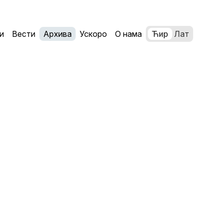
и
Вести
Архива
Ускоро
О нама
Ћир
Лат