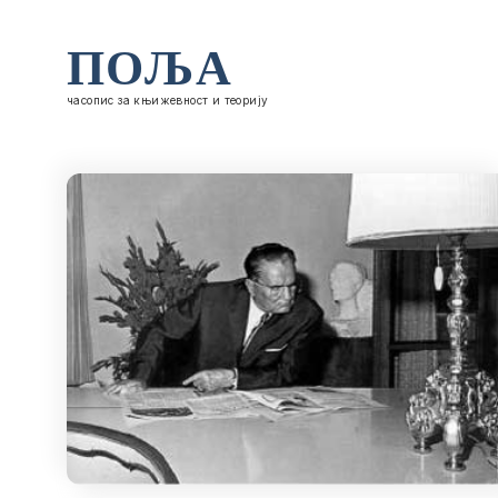
ПОЉА
часопис за књижевност и теорију